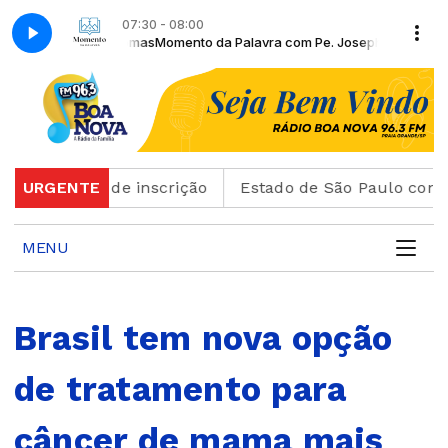
07:30 - 08:00
idade Católica de Santos
 Pe. Joseph Thomas
Momento da Palavra com Pe. Joseph Thomas
De olho na notícia (UNISANTOS) com Universida
o cartão de inscrição
URGENTE
Estado de São Paulo confirma 
MENU
Brasil tem nova opção
de tratamento para
câncer de mama mais