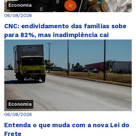
Economia
06/08/2026
CNC: endividamento das famílias sobe
para 82%, mas inadimplência cai
Economia
06/08/2026
Entenda o que muda com a nova Lei do
Frete