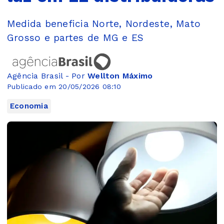
Medida beneficia Norte, Nordeste, Mato
Grosso e partes de MG e ES
Agência Brasil - Por
Wellton Máximo
Publicado em 20/05/2026 08:10
Economia