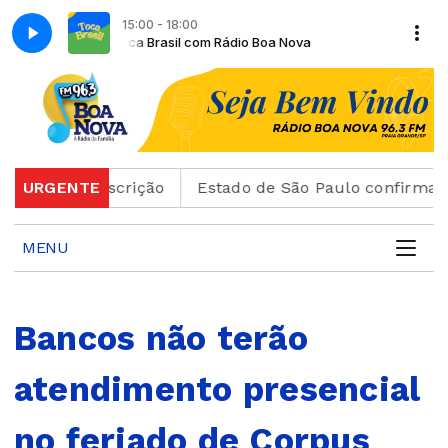
15:00 - 18:00
Nova
Toca Brasil com Rádio Boa Nova
tão de inscrição
URGENTE
Estado de São Paulo confirma 23 ca
MENU
Bancos não terão
atendimento presencial
no feriado de Corpus