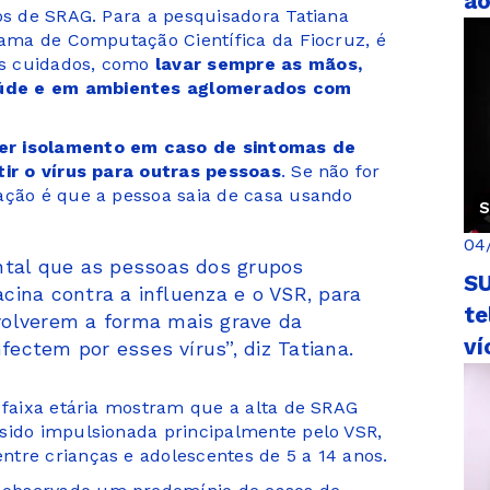
a
tos de SRAG. Para a pesquisadora Tatiana
grama de Computação Científica da Fiocruz, é
ns cuidados, como
lavar sempre as mãos,
aúde e em ambientes aglomerados com
er isolamento em caso de sintomas de
tir o vírus para outras pessoas
. Se não for
ação é que a pessoa saia de casa usando
S
04
ntal que as pessoas dos grupos
SU
acina contra a influenza e o VSR, para
te
olverem a forma mais grave da
ví
fectem por esses vírus”, diz Tatiana.
r faixa etária mostram que a alta de SRAG
sido impulsionada principalmente pelo VSR,
tre crianças e adolescentes de 5 a 14 anos.