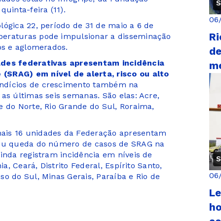
S
uinta-feira (11).
06
lógica 22, período de 31 de maio a 6 de
Ri
peraturas pode impulsionar a disseminação
os e aglomerados.
de
ades federativas apresentam incidência
me
(SRAG) em nível de alerta, risco ou alto
indícios de crescimento também na
as últimas seis semanas. São elas: Acre,
e do Norte, Rio Grande do Sul, Roraima,
ais 16 unidades da Federação apresentam
 ou queda do número de casos de SRAG na
inda registram incidência em níveis de
S
ia, Ceará, Distrito Federal, Espírito Santo,
06
o do Sul, Minas Gerais, Paraíba e Rio de
Le
ho