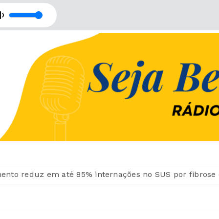
ão - Retransmissão com Rede Imaculada de Comunicação
ão - Retransmissão com Rede Imaculada de Comunicação
uz em até 85% internações no SUS por fibrose cística