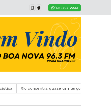
(13) 3494-2033
Rio concentra quase um terço de casos de exercício 