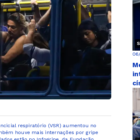
S
06
M
in
cí
ncicial respiratório (VSR) aumentou no
ambém houve mais internações por gripe
dados estão no Infogripe, da Fundação