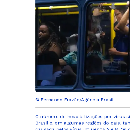
© Fernando Frazão/Agência Brasil
O número de hospitalizações por vírus si
Brasil e, em algumas regiões do país, t
causada pelos vírus influenza A e B. Os 