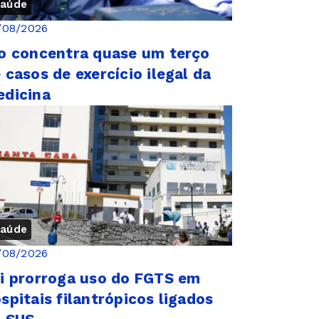
aúde
/08/2026
o concentra quase um terço
 casos de exercício ilegal da
dicina
aúde
/08/2026
i prorroga uso do FGTS em
spitais filantrópicos ligados