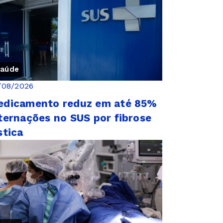
aúde
/08/2026
edicamento reduz em até 85%
ternações no SUS por fibrose
stica