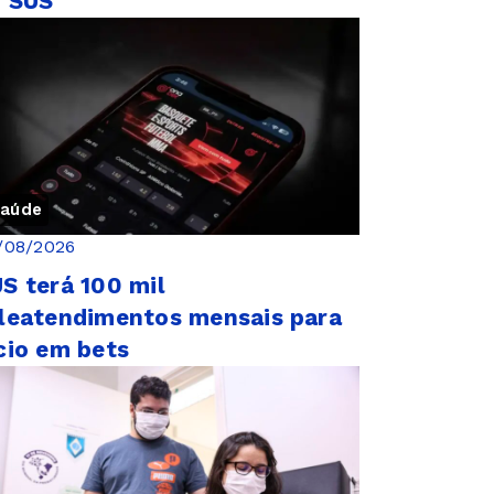
o SUS
aúde
/08/2026
S terá 100 mil
leatendimentos mensais para
cio em bets