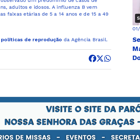
 observado um predomínio de casos de
ns, adultos e idosos. A influenza B vem
 faixas etárias de 5 a 14 anos e de 15 a 49
S
01
Se
s
políticas de reprodução
da Agência Brasil.
Ma
D