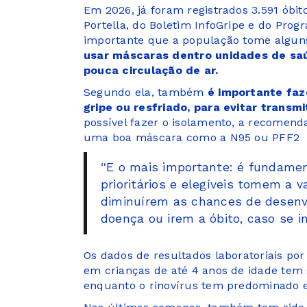
Em 2026, já foram registrados 3.591 óbi
Portella, do Boletim InfoGripe e do Pro
importante que a população tome algu
usar máscaras dentro unidades de s
pouca circulação de ar.
Segundo ela, também
é importante faz
gripe ou resfriado, para evitar transmi
possível fazer o isolamento, a recomend
uma boa máscara como a N95 ou PFF2
“E o mais importante: é fundame
prioritários e elegíveis tomem a v
diminuírem as chances de desenv
doença ou irem a óbito, caso se in
Os dados de resultados laboratoriais po
em crianças de até 4 anos de idade tem 
enquanto o rinovírus tem predominado en