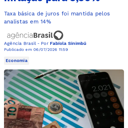
Taxa básica de juros foi mantida pelos
analistas em 14%
Agência Brasil - Por
Fabíola Sinimbú
Publicado em 06/07/2026 11:59
Economia