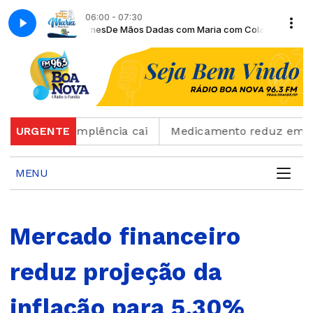
06:00 - 07:30
ador Moiséis Gomes
De Mãos Dadas com Maria com Colaborador Moiséi
 mas inadimplência cai
URGENTE
Medicamento reduz em até 85
MENU
Mercado financeiro
reduz projeção da
inflação para 5,30%