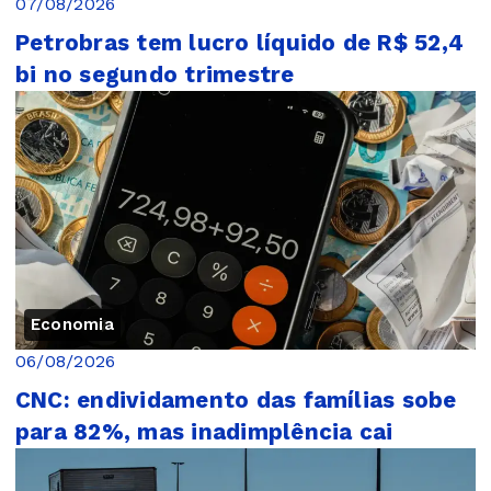
07/08/2026
Petrobras tem lucro líquido de R$ 52,4
bi no segundo trimestre
Economia
06/08/2026
CNC: endividamento das famílias sobe
para 82%, mas inadimplência cai