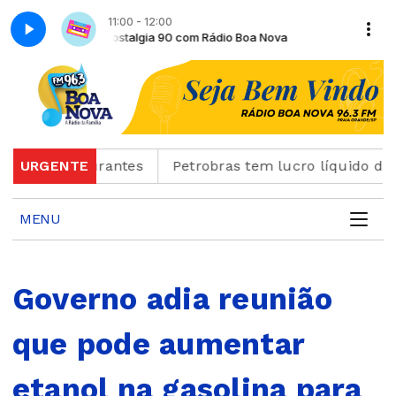
11:00 - 12:00
. Joseph Thomas
a Nova
Nostalgia 90 com Rádio Boa Nova
Reprise Momento da Palavra com Pe. Joseph Thomas
 e restaurantes
URGENTE
Petrobras tem lucro líquido de R$ 5
MENU
Governo adia reunião
que pode aumentar
etanol na gasolina para