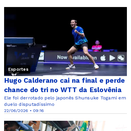
Esportes
Hugo Calderano cai na final e perde
chance do tri no WTT da Eslovênia
Ele foi derrotado pelo japonês Shunsuke Togami em
duelo disputadíssimo
22/06/2026 • 09:16