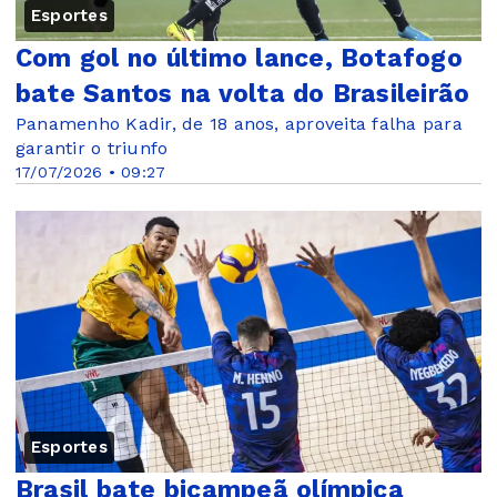
Esportes
Com gol no último lance, Botafogo
bate Santos na volta do Brasileirão
Panamenho Kadir, de 18 anos, aproveita falha para
garantir o triunfo
17/07/2026 • 09:27
Esportes
Brasil bate bicampeã olímpica