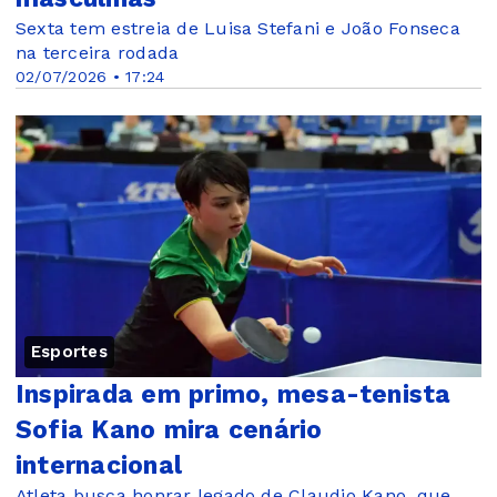
Sexta tem estreia de Luisa Stefani e João Fonseca
na terceira rodada
02/07/2026 • 17:24
Esportes
Inspirada em primo, mesa-tenista
Sofia Kano mira cenário
internacional
Atleta busca honrar legado de Claudio Kano, que