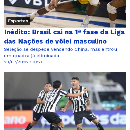
Esportes
Inédito: Brasil cai na 1ª fase da Liga
das Nações de vôlei masculino
Seleção se despede vencendo China, mas entrou
em quadra já eliminada
20/07/2026 • 10:21