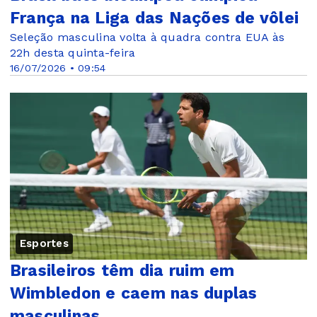
França na Liga das Nações de vôlei
Seleção masculina volta à quadra contra EUA às
22h desta quinta-feira
16/07/2026 • 09:54
Esportes
Brasileiros têm dia ruim em
Wimbledon e caem nas duplas
masculinas