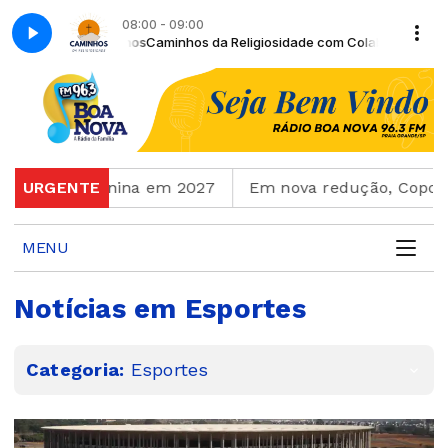
08:00 - 09:00
 Marquinhos
a Nova
Momento Musical com Rádio Boa Nova
Caminhos da Religiosidade com Colaborador Diácono Nelso
 Feminina em 2027
URGENTE
Em nova redução, Copom baixa ta
MENU
Notícias em Esportes
Categoria:
Esportes