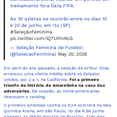
treinamento fora Data FIFA.
As 30 atletas se reunirão entre os dias 15
e 20 de junho, em Itu (SP).
#SeleçãoFeminina
pic.twitter.com/iQ7U01vKcG
— Seleção Feminina de Futebol
(@SelecaoFeminina)
May 20, 2026
Em abril do ano passado, a seleção de Arthur Elias
arrancou uma vitória inédita sobre os Estados
Unidos, por 2 a 1, na Califórnia.
Foi a primeiro
triunfo da história da Amarelinha na casa das
adversárias.
Na ocasião, as norte-americanas
lideravam o ranking
O primeiro amistoso contra os EUA ocorrerá na Neo
Química Arena, em São Paulo, no dia 6 de junho
(sábado), às 18h30 (horário de Brasília). Três dias