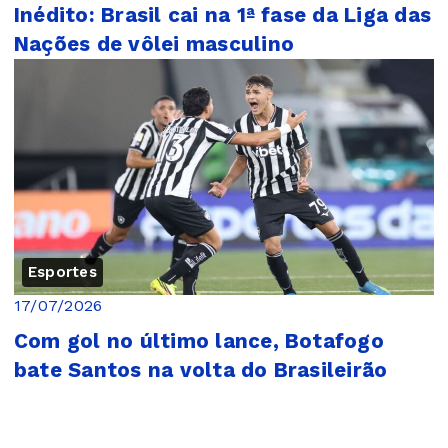
Inédito: Brasil cai na 1ª fase da Liga das
Nações de vôlei masculino
Esportes
17/07/2026
Com gol no último lance, Botafogo
bate Santos na volta do Brasileirão